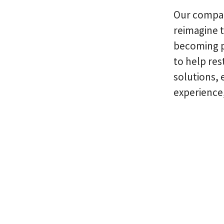
Our company
reimagine t
becoming pa
to help res
solutions, 
experience,