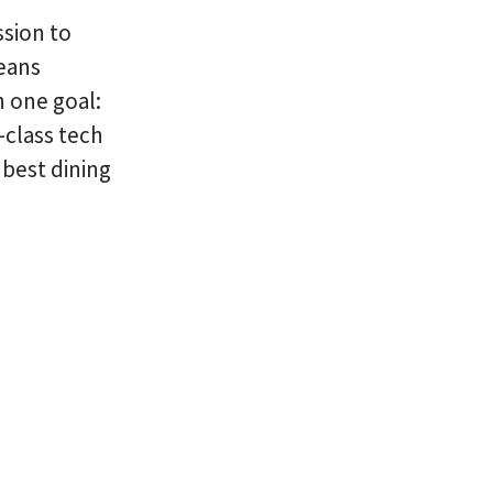
ssion to
means
h one goal:
-class tech
 best dining