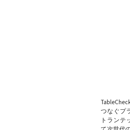
TableC
つなぐプ
トランテ
て次世代