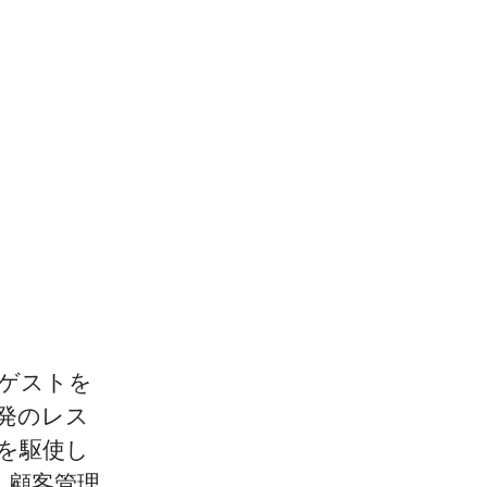
ンとゲストを
発のレス
を駆使し
・顧客管理